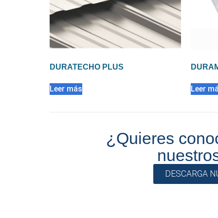
DURATECHO PLUS
DURAM
Leer más
Leer m
¿Quieres conoc
nuestro
DESCARGA N